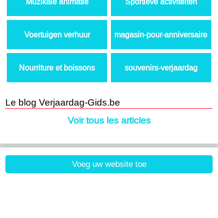
Muzikale animatie
Sportieve activiteiten
Voertuigen verhuur
magasin-pour-anniversaire
Nourriture et boissons
souvenirs-verjaardag
Le blog Verjaardag-Gids.be
Voir tous les articles
Voeg uw website toe