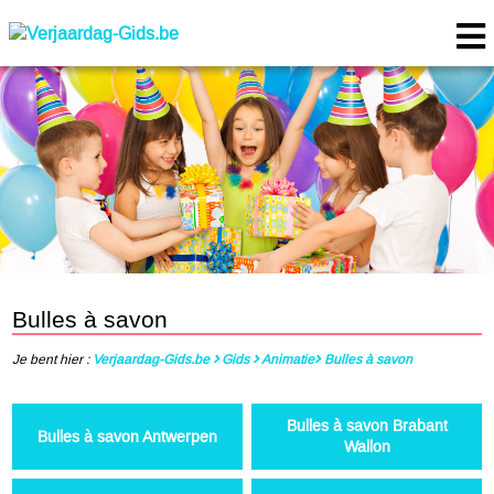
Bulles à savon
Je bent hier :
Verjaardag-Gids.be
Gids
Animatie
Bulles à savon
Bulles à savon Brabant
Bulles à savon Antwerpen
Wallon